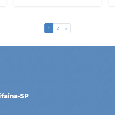
1
2
»
ifaina-SP