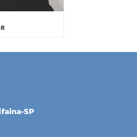
OR
ifaina-SP