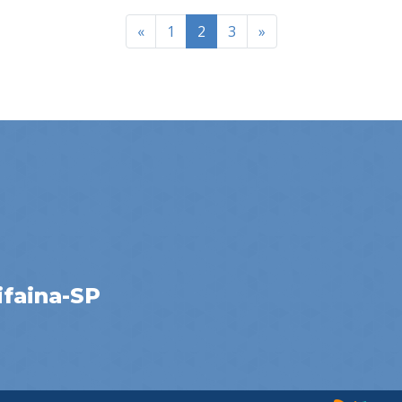
«
1
2
3
»
ifaina-SP