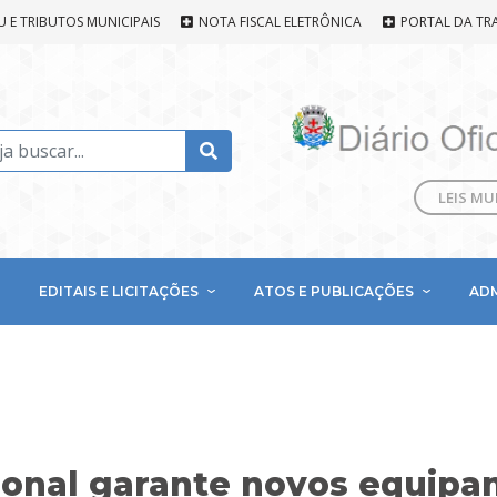
U E TRIBUTOS MUNICIPAIS
NOTA FISCAL ELETRÔNICA
PORTAL DA TR
LEIS MU
EDITAIS E LICITAÇÕES
ATOS E PUBLICAÇÕES
AD
cional garante novos equip