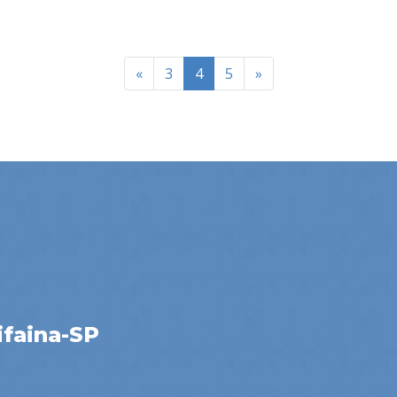
«
3
4
5
»
ifaina-SP