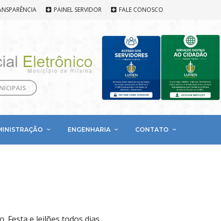
ANSPARÊNCIA
PAINEL SERVIDOR
FALE CONOSCO
NICIPAIS
MINISTRAÇÃO
ENGENHARIA
CONTATO
 Festa e leilões todos dias.