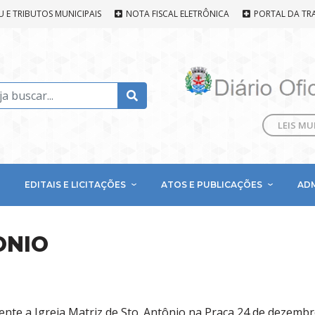
U E TRIBUTOS MUNICIPAIS
NOTA FISCAL ELETRÔNICA
PORTAL DA TR
LEIS MU
EDITAIS E LICITAÇÕES
ATOS E PUBLICAÇÕES
AD
ONIO
ente a Igreja Matriz de Sto. Antônio na Praça 24 de dezembro.